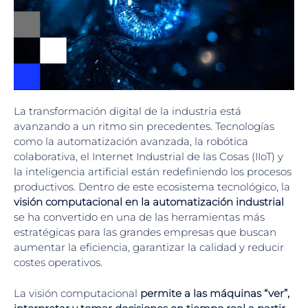
La transformación digital de la industria está
avanzando a un ritmo sin precedentes. Tecnologías
como la automatización avanzada, la robótica
colaborativa, el Internet Industrial de las Cosas (IIoT) y
la inteligencia artificial están redefiniendo los procesos
productivos. Dentro de este ecosistema tecnológico, la
visión computacional en la automatización industrial
se ha convertido en una de las herramientas más
estratégicas para las grandes empresas que buscan
aumentar la eficiencia, garantizar la calidad y reducir
costes operativos.
La visión computacional
permite a las máquinas “ver”,